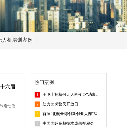
无人机培训案例
热门案例
十六届
王飞丨把植保无人机变身“消毒卫士” 助力乡村疫情防控
1
助力龙岗警民开放日
2
节启动仪
首届“北航全球创新创业大赛”深圳专场
3
中国国际高薪技术成果交易会
4