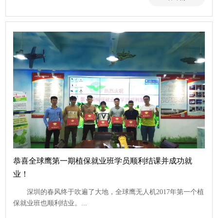
查看
恭喜全球鹰第一期植保就业班学员顺利结课并成功就
业！
深圳的春风终于吹遍了大地，全球鹰无人机2017年第一个植
保就业班也顺利结业。...