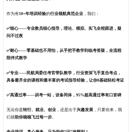
作为有
10+年培训经验
的
行业领航典范企业
，我们：
✅细心——专业教员细心指导，理论、模拟、实飞全程跟进，疑
问不过夜
✅耐心——零基础也不用怕，从手把手教学到临考答疑，全流程
陪伴式教学
✅专业——民航局委任考官带队教学，行业资深飞手直击考点，
具备最齐全的课程和最丰富的考试指导经验，让你0基础轻松考证
✅高通过率——训考一站，设备同体，95%超高通过率有口皆碑
无论你是
转行、就业、创业
，还是出于
兴趣发展
，只要你来，我
们就
助你稳稳飞过每一步
。
专业培训、真心服务，只为助你“证”途顺利！