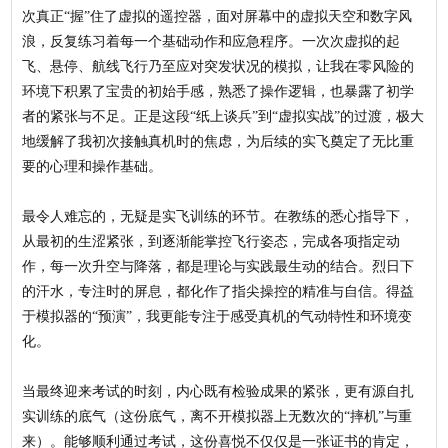
次真正“握”住了虚拟的遥控器，面对屏幕中的虚拟天空和数字风
浪，反复练习着每一个基础动作和应急程序。一次次虚拟的起
飞、悬停、航线飞行乃至应对突发状况的模拟，让我在零风险的
环境下积累了宝贵的初始手感，熟悉了操作逻辑，也暴露了初学
者的紧张与不足。正是这段“纸上谈兵”到“虚拟实战”的过渡，极大
地缓解了我初次接触真机时的焦虑，为后续的实飞奠定了无比重
要的心理和操作基础。
最令人难忘的，无疑是实飞训练的环节。在教练的悉心指导下，
从最初的生涩紧张，到逐渐能掌控飞行姿态，完成各项指定动
作，每一次升空与降落，都是理论与实践最生动的结合。烈日下
的汗水，专注时的屏息，都化作了指尖操控的精准与自信。得益
于模拟器的“预演”，我更能专注于感受真机的气动特性和环境变
化。
当最终迎来考试的时刻，内心既有检验成果的紧张，更有源自扎
实训练的底气（这份底气，离不开模拟器上无数次的“摔机”与重
来）。能够顺利通过考试，这份喜悦不仅仅是一张证书的肯定，