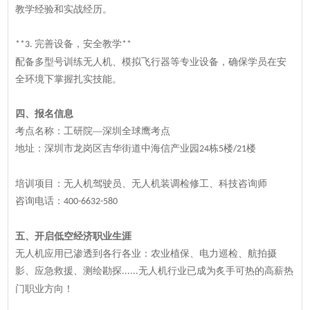
教学经验和实战经历。
完善设备，安全教学
**3.
**
配备多型号训练无人机、模拟飞行器等专业设备，确保学员在安
全环境下掌握扎实技能。
四、
报名信息
考点名称：工研院—深圳全球鹰考点
地址：深圳市龙岗区吉华街道中海信产业园
栋
楼
楼
24
5
/21
培训项目：无人机驾驶员、无人机装调检修工、科技咨询师
咨询电话：
400-6632-580
五、
开启低空经济职业生涯
无人机应用已渗透到各行各业：农业植保、电力巡检、航拍摄
影、应急救援、测绘勘探
无人机行业已成为炙手可热的高薪热
......
门职业方向！