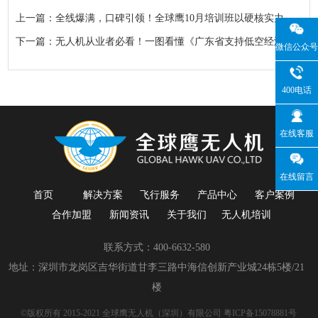
上一篇：全线爆满，口碑引领！全球鹰10月培训班以硬核实力再度引爆市场。这不仅是一次选择，更是一次双向的认可。下期开班火热报名中，等你来抢
下一篇：无人机从业者必看！一图看懂《广东省支持低空经济高质量发展若干措施》
微信公众号
400电话
在线客服
在线留言
首页
解决方案
飞行服务
产品中心
客户案例
合作加盟
新闻资讯
关于我们
无人机培训
联系方式：400-6632-580
地址：深圳市龙岗区吉华街道甘李三路中海信创新产业城24栋5楼/21
楼
©版权所有 2015-2021 全球鹰无人机（深圳）有限公司
粤ICP备15078881号