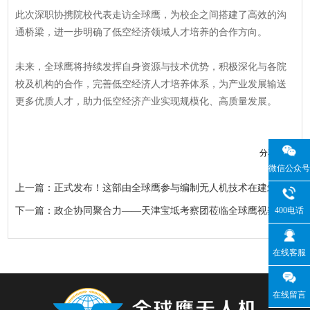
此次深职协携院校代表走访全球鹰，为校企之间搭建了高效的沟
通桥梁，进一步明确了低空经济领域人才培养的合作方向。
未来，全球鹰将持续发挥自身资源与技术优势，积极深化与各院
校及机构的合作，完善低空经济人才培养体系，为产业发展输送
更多优质人才，助力低空经济产业实现规模化、高质量发展。
分享到：
微信公众号
上一篇：正式发布！这部由全球鹰参与编制无人机技术在建筑消防领域的标准，为破解“高层灭火难”提供科学指引
400电话
下一篇：政企协同聚合力——天津宝坻考察团莅临全球鹰视察交流，共话合作新机遇
在线客服
在线留言