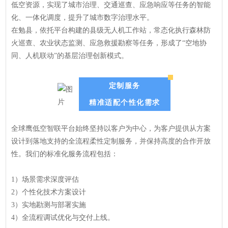
低空资源，实现了城市治理、交通巡查、应急响应等任务的智能
化、一体化调度，提升了城市数字治理水平。
在勉县，依托平台构建的县级无人机工作站，常态化执行森林防
火巡查、农业状态监测、应急救援勘察等任务，形成了“空地协
同、人机联动”的基层治理创新模式。
定制服务
精准适配个性化需求
全球鹰低空智联平台始终坚持以客户为中心，为客户提供从方案
设计到落地支持的全流程柔性定制服务，并保持高度的合作开放
性。我们的标准化服务流程包括：
1）场景需求深度评估
2）个性化技术方案设计
3）实地勘测与部署实施
4）全流程调试优化与交付上线。