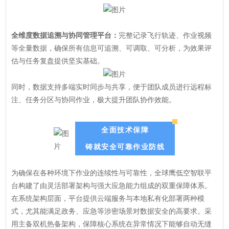
全维度数据追溯与协同管理平台：
完整记录飞行轨迹、作业视频
等全量数据，确保所有信息可追溯、可调取、可分析，为效果评
估与任务复盘提供坚实基础。
同时，数据支持多端实时同步与共享，便于团队成员进行远程标
注、任务分区与协同作业，极大提升团队协作效能。
全面技术保障
铸就安全可靠作业防线
为确保在各种环境下作业的连续性与可靠性，全球鹰低空智联平
台构建了由灵活部署架构与强大应急能力组成的双重保障体系。
在系统架构层面，平台提供云端服务与本地私有化部署两种模
式，尤其能满足政务、应急等涉密场景对数据安全的高要求。采
用主备双机热备架构，保障核心系统在异常情况下能够自动无缝