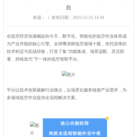
台
来源：
|
发布日期：2025-12-25 14:59
在低空经济加速崛起的今天，数字化、智能化的低空作业体系成
为产业升级的核心引擎。全球鹰深耕低空领域十载，依托深厚的
技术积淀与实战经验，打造了集“功能集成、场景适配、灵活部
署、持续迭代”于一体的低空智联平台。
平台以技术创新破解行业痛点，以场景化服务链接产业需求，为
多领域低空作业提供全流程解决方案。
核心功能矩阵
构筑全流程智能作业中枢