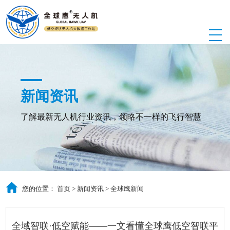
新闻资讯
了解最新无人机行业资讯，领略不一样的飞行智慧
您的位置：
首页
>
新闻资讯
>
全球鹰新闻
全域智联·低空赋能——一文看懂全球鹰低空智联平