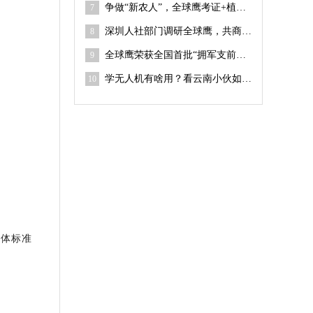
争做“新农人”，全球鹰考证+植保吊运技能培训课程上线
7
深圳人社部门调研全球鹰，共商无人机职业技能人才培训
8
全球鹰荣获全国首批“拥军支前无人机编队实训基地”
9
学无人机有啥用？看云南小伙如何打开返乡创业新赛道
10
团体标准