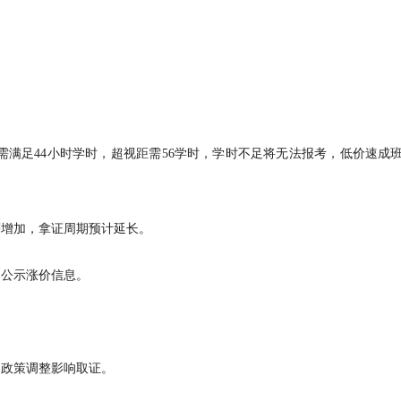
需满足44小时学时，超视距需56学时，学时不足将无法报考，低价速成
著增加，拿证周期预计延长。
已公示涨价信息。
因政策调整影响取证。