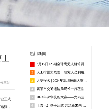
热门新闻
幅上
3月15日123期全球鹰无人机培训班火热报名中！
1
人工排雷太危险，研究人员利用无人机配合蜜蜂排雷
2
大赛报名 | 2024年深圳技能大赛——龙岗区无人机驾驶员职业技能竞赛开始报名啦~
3
分享到：
襄阳市交通运输局局长一行莅临全球鹰无人机基地考察合作，共探合作新机遇
4
2024年深圳技能大赛——龙岗区无人机驾驶员职业技能竞赛等你来参与，速戳→
5
行业正式
【喜讯】携手启航 共筑新未来 全球鹰湖南衡阳大浦培训基地揭牌！
6
可追溯，