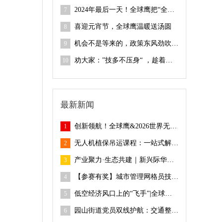
2024年最后一天！全球鹰把“全国无人机飞手培训”四项大奖包圆啦
7
喜迎元宵节，全球鹰温暖送汤圆
8
机会不是等来的，政策东风劲吹 “低空经济”迎来黄金机遇期 |全球鹰241期无人机考证开班仪式
9
劝大家：”技多不压身“ ，趁着空闲时间尽早入行”低空经济“| 全球鹰第240期无人机考证开班仪式
10
最新新闻
创新领航！全球鹰&2026世界无人机大会圆满落幕
1
无人机植保吊运课程：一站式解决农业作业难题！
2
产业聚力·生态共建｜新兴际华应急产业公司、广东省应急协会领导莅临全球鹰指导
3
【参赛有奖】城市管理网格员技能竞赛，报名开始啦！
4
低空经济风口上的“飞手”|全球鹰246期无人机考证开班仪式
5
园山街道党员双线护航：交通整治显成效 紧急救援暖人心
6