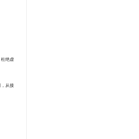
，杜绝虚
制，从接