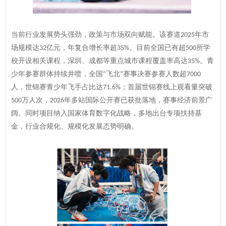
当前行业发展势头强劲，政策与市场双向赋能。该赛道
年市
2025
场规模达
亿元，年复合增长率超
。目前全国已有超
所学
32
35%
500
校开设相关课程，深圳、成都等重点城市课程覆盖率高达
。青
35%
少年参赛群体持续井喷，全国
飞北
赛事决赛参赛人数超
“
”
7000
人，世锦赛青少年飞手占比达
；首届世锦赛线上观看量突破
71.6%
万人次，
年多站国际公开赛已获批落地，赛事经济前景广
500
2026
阔。同时项目纳入国家体育数字化战略，多地出台专项扶持基
金，行业合规化、规模化发展态势明确。