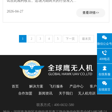
试在此顺利收官。这场为期两天的行业准入...
2026-04-27
查看
1
2
3
4
5
下一页
最末页
微信公众号
400电话
在线客服
首页
解决方案
飞行服务
产品中心
客户案例
在线留言
合作加盟
新闻资讯
关于我们
无人机培训
联系方式：400-6632-580
地址：深圳市龙岗区吉华街道甘李三路中海信创新产业城24栋5楼/21