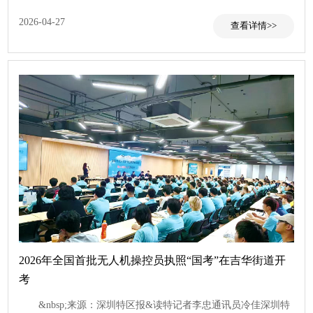
2026-04-27
查看
2026年全国首批无人机操控员执照“国考”在吉华街道开
考
&nbsp;来源：深圳特区报&读特记者李忠通讯员冷佳深圳特