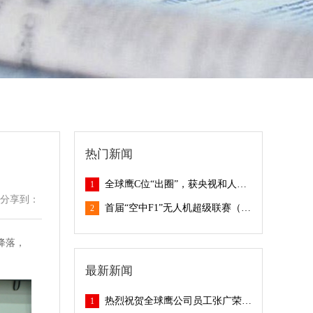
热门新闻
全球鹰C位“出圈”，获央视和人民日报媒体接连报道！
1
分享到：
首届“空中F1”无人机超级联赛（龙岗）圆满落幕！全球鹰引领无人机赛事新未来！
2
降落，
最新新闻
热烈祝贺全球鹰公司员工张广荣获深圳民兵无人机大比武第一名！
1