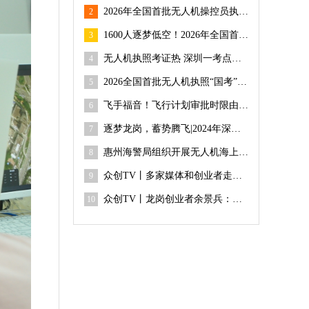
2026年全国首批无人机操控员执照“国考”在吉华街道开考
2
1600人逐梦低空！2026年全国首批无人机执照吉华开考
3
无人机执照考证热 深圳一考点开年首场考试超1600人参与
4
2026全国首批无人机执照“国考”深圳开考 吉华街道筑牢低空经济人才底座
5
飞手福音！飞行计划审批时限由5天压减至3天！
6
逐梦龙岗，蓄势腾飞|2024年深圳技能大赛——龙岗区无人机驾驶员职业技能竞赛成功举办
7
惠州海警局组织开展无人机海上执法实战训练
8
众创TV丨多家媒体和创业者走进龙岗创新企业全球鹰无人机
9
众创TV丨龙岗创业者余景兵：我与深圳的故事
10