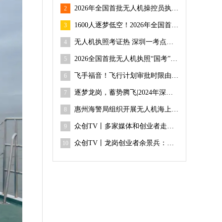
2026年全国首批无人机操控员执照“国考”在吉华街道开考
2
1600人逐梦低空！2026年全国首批无人机执照吉华开考
3
无人机执照考证热 深圳一考点开年首场考试超1600人参与
4
2026全国首批无人机执照“国考”深圳开考 吉华街道筑牢低空经济人才底座
5
飞手福音！飞行计划审批时限由5天压减至3天！
6
逐梦龙岗，蓄势腾飞|2024年深圳技能大赛——龙岗区无人机驾驶员职业技能竞赛成功举办
7
惠州海警局组织开展无人机海上执法实战训练
8
众创TV丨多家媒体和创业者走进龙岗创新企业全球鹰无人机
9
众创TV丨龙岗创业者余景兵：我与深圳的故事
10