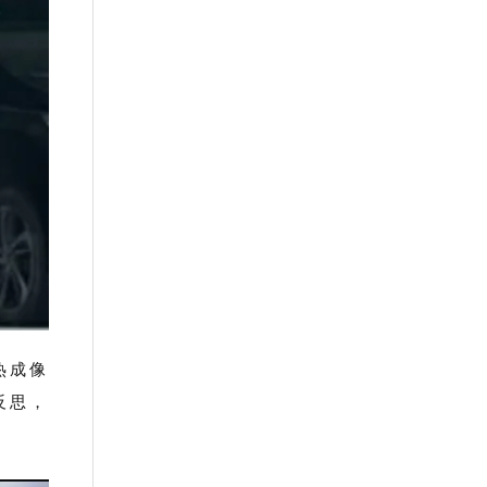
热成像
反思，