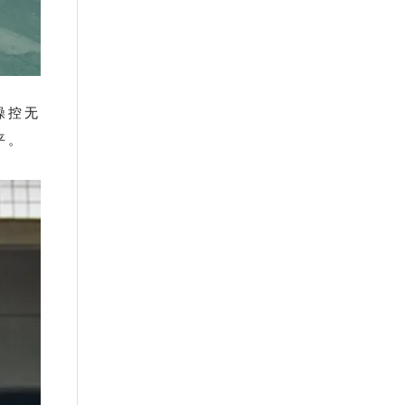
操控无
平。