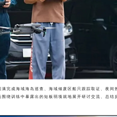
圆满完成海域海岛巡查、海域倾废区船只跟踪取证、夜间
员围绕训练中暴露出的短板弱项就地展开研讨交流、总结