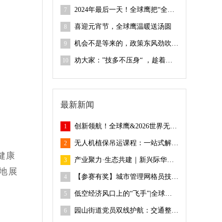
2024年最后一天！全球鹰把“全国无人机飞手培训”四项大奖包圆啦
7
喜迎元宵节，全球鹰温暖送汤圆
8
机会不是等来的，政策东风劲吹 “低空经济”迎来黄金机遇期 |全球鹰241期无人机考证开班仪式
9
劝大家：”技多不压身“ ，趁着空闲时间尽早入行”低空经济“| 全球鹰第240期无人机考证开班仪式
10
最新新闻
创新领航！全球鹰&2026世界无人机大会圆满落幕
1
无人机植保吊运课程：一站式解决农业作业难题！
2
健康
产业聚力·生态共建｜新兴际华应急产业公司、广东省应急协会领导莅临全球鹰指导
3
地展
【参赛有奖】城市管理网格员技能竞赛，报名开始啦！
4
低空经济风口上的“飞手”|全球鹰246期无人机考证开班仪式
5
园山街道党员双线护航：交通整治显成效 紧急救援暖人心
6