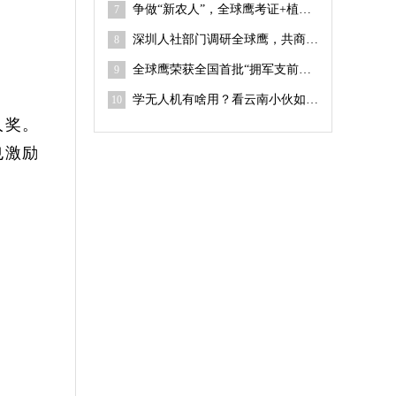
争做“新农人”，全球鹰考证+植保吊运技能培训课程上线
7
深圳人社部门调研全球鹰，共商无人机职业技能人才培训
8
全球鹰荣获全国首批“拥军支前无人机编队实训基地”
9
学无人机有啥用？看云南小伙如何打开返乡创业新赛道
10
人奖。
也激励