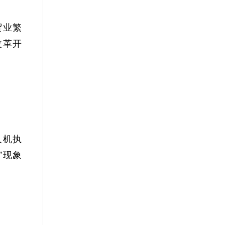
贸业繁
改革开
人机执
”现象