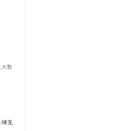
机大数
全球无