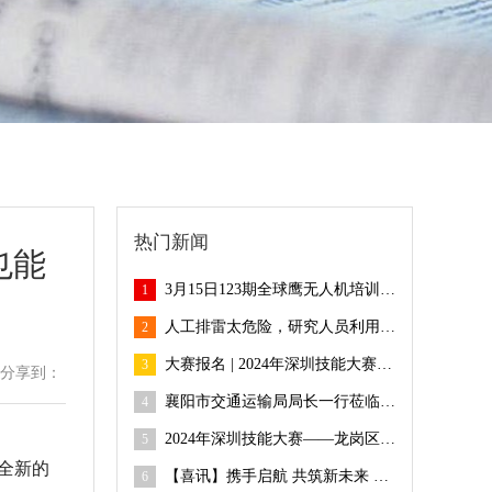
热门新闻
也能
3月15日123期全球鹰无人机培训班火热报名中！
1
人工排雷太危险，研究人员利用无人机配合蜜蜂排雷
2
大赛报名 | 2024年深圳技能大赛——龙岗区无人机驾驶员职业技能竞赛开始报名啦~
3
分享到：
襄阳市交通运输局局长一行莅临全球鹰无人机基地考察合作，共探合作新机遇
4
2024年深圳技能大赛——龙岗区无人机驾驶员职业技能竞赛等你来参与，速戳→
5
全新的
【喜讯】携手启航 共筑新未来 全球鹰湖南衡阳大浦培训基地揭牌！
6