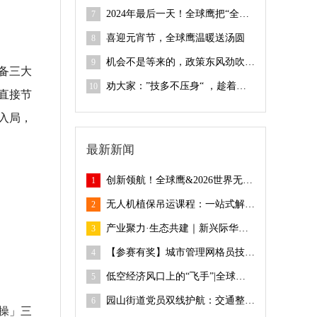
2024年最后一天！全球鹰把“全国无人机飞手培训”四项大奖包圆啦
7
喜迎元宵节，全球鹰温暖送汤圆
8
机会不是等来的，政策东风劲吹 “低空经济”迎来黄金机遇期 |全球鹰241期无人机考证开班仪式
9
备三大
劝大家：”技多不压身“ ，趁着空闲时间尽早入行”低空经济“| 全球鹰第240期无人机考证开班仪式
10
直接节
刻入局，
最新新闻
创新领航！全球鹰&2026世界无人机大会圆满落幕
1
无人机植保吊运课程：一站式解决农业作业难题！
2
产业聚力·生态共建｜新兴际华应急产业公司、广东省应急协会领导莅临全球鹰指导
3
【参赛有奖】城市管理网格员技能竞赛，报名开始啦！
4
低空经济风口上的“飞手”|全球鹰246期无人机考证开班仪式
5
园山街道党员双线护航：交通整治显成效 紧急救援暖人心
6
操」三