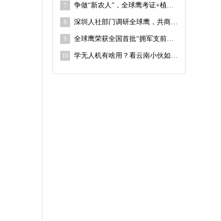
争做“新农人”，全球鹰考证+植保吊运技能培训课程上线
7
深圳人社部门调研全球鹰，共商无人机职业技能人才培训
8
全球鹰荣获全国首批“拥军支前无人机编队实训基地”
9
学无人机有啥用？看云南小伙如何打开返乡创业新赛道
10