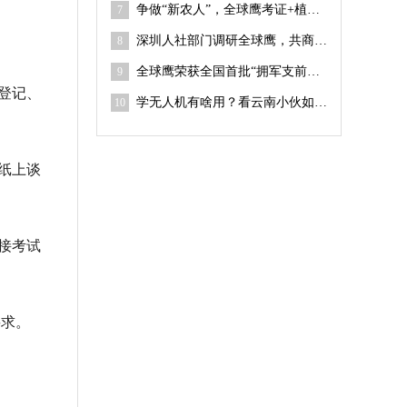
争做“新农人”，全球鹰考证+植保吊运技能培训课程上线
7
深圳人社部门调研全球鹰，共商无人机职业技能人才培训
8
全球鹰荣获全国首批“拥军支前无人机编队实训基地”
9
登记、
学无人机有啥用？看云南小伙如何打开返乡创业新赛道
10
纸上谈
接考试
要求。