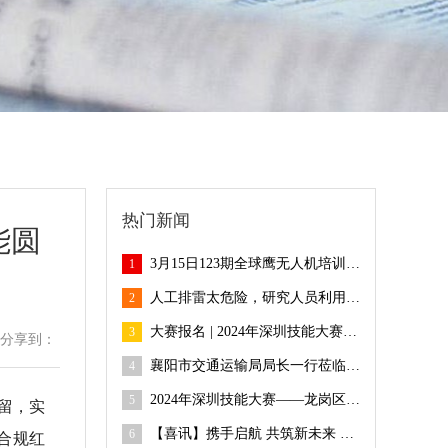
热门新闻
能圆
3月15日123期全球鹰无人机培训班火热报名中！
1
人工排雷太危险，研究人员利用无人机配合蜜蜂排雷
2
大赛报名 | 2024年深圳技能大赛——龙岗区无人机驾驶员职业技能竞赛开始报名啦~
3
分享到：
襄阳市交通运输局局长一行莅临全球鹰无人机基地考察合作，共探合作新机遇
4
2024年深圳技能大赛——龙岗区无人机驾驶员职业技能竞赛等你来参与，速戳→
5
拘留，实
合规红
【喜讯】携手启航 共筑新未来 全球鹰湖南衡阳大浦培训基地揭牌！
6