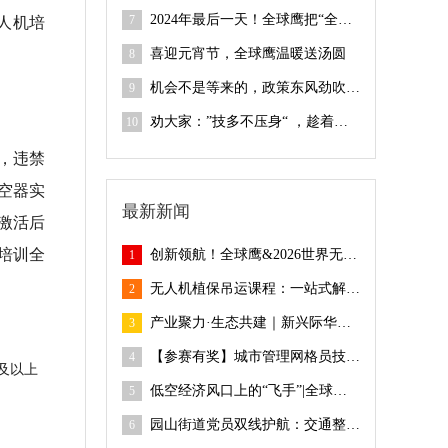
人机培
2024年最后一天！全球鹰把“全国无人机飞手培训”四项大奖包圆啦
7
喜迎元宵节，全球鹰温暖送汤圆
8
机会不是等来的，政策东风劲吹 “低空经济”迎来黄金机遇期 |全球鹰241期无人机考证开班仪式
9
劝大家：”技多不压身“ ，趁着空闲时间尽早入行”低空经济“| 全球鹰第240期无人机考证开班仪式
10
，违禁
空器实
最新新闻
激活后
培训全
创新领航！全球鹰&2026世界无人机大会圆满落幕
1
无人机植保吊运课程：一站式解决农业作业难题！
2
产业聚力·生态共建｜新兴际华应急产业公司、广东省应急协会领导莅临全球鹰指导
3
【参赛有奖】城市管理网格员技能竞赛，报名开始啦！
4
及以上
低空经济风口上的“飞手”|全球鹰246期无人机考证开班仪式
5
园山街道党员双线护航：交通整治显成效 紧急救援暖人心
6