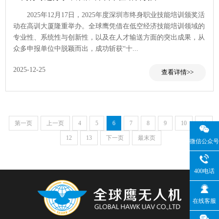
2025年12月17日，2025年度深圳市终身职业技能培训颁奖活
动在高训大厦隆重举办。全球鹰凭借在低空经济技能培训领域的
专业性、系统性与创新性，以及在人才输送方面的突出成果，从
众多申报单位中脱颖而出，成功斩获“十...
2025-12-25
查看
第一页
上一页
4
5
6
7
8
9
10
11
12
13
下一页
最末页
微信公众号
400电话
在线客服