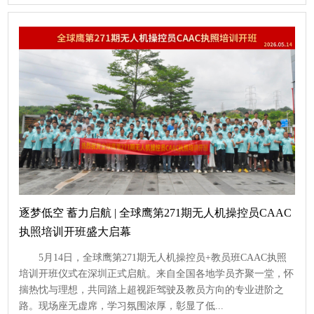
查看
逐梦低空 蓄力启航 | 全球鹰第271期无人机操控员CAAC
执照培训开班盛大启幕
5月14日，全球鹰第271期无人机操控员+教员班CAAC执照
培训开班仪式在深圳正式启航。来自全国各地学员齐聚一堂，怀
揣热忱与理想，共同踏上超视距驾驶及教员方向的专业进阶之
路。现场座无虚席，学习氛围浓厚，彰显了低...