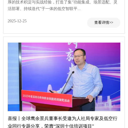
厚的技术积淀与实战经验，打造了集“功能集成、场景适配、灵
活部署、持续迭代”于一体的低空智联平...
查看
2025-12-25
喜报丨全球鹰余景兵董事长受邀为人社局专家及低空行
业同行专题分享，荣膺“深圳十佳培训项目”