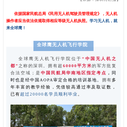
依据国家民航总局《民用无人机驾驶员管理规定》，无人机
操作者应当依法依规取得相应等级无人机执照。
学习无人机，就
来全球鹰！
全球鹰无人机飞行学院
全球鹰无人机飞行学院位于
“中国无人机之
都”
之称的深圳。拥有超
60000平方米
的军方批复
合法空域；
是
中国民航局华南地区指定考点
，
同
时也是经中国AOPA审定合格的培训基地。
拥有
多
年丰富的教学经验，凭借较高通过率及取证数，
已有
超过20000名学员顺利毕业
。