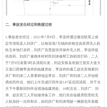
二、事
故发
生经过和救援过程
1.事故发生经过：2021年7月8日，李连祥通过微信联系上保
定市清苑县人刘庆广，以每亩地7元钱的价格交由其用无人机
给玉米地打农药，刘庆广负责提供并操作无人机，李连祥提
供农药。刘庆广雇佣本村村民刘涛做帮工协助其打药，二人
于7月9日凌晨3时从清苑出发，到达安新县依丽兰迎宾大道大
王道口西侧李连祥的临建房处，李连祥的雇工赵吉安领着刘
庆广和刘涛二人查看耕地边界后，刘庆广和刘涛二人开始喷
洒农药作业。他们上午完成打药作业147亩后回清苑，并于当
天下午重新回到作业现场临建房处。16时左右，刘庆广、刘
涛、赵吉安三人开始做准备工作，他们先在临建房院里给无
人机加好一次药和水，由刘庆广和刘涛驾驶一辆面包车装载