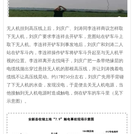
无人机挂到高压线上后，刘庆广、刘涛同李连祥商议怎样取
下无人机，刘庆广要求李连祥去开铲车，意图站在铲车斗上
取下无人机。李连祥开铲车到事发地后，刘庆广和刘涛二人
站在铲车斗内，李连祥操作铲车将铲车斗升起至与无人机平
视的位置。李连祥离开去找绳子，刘庆广把一条带绝缘层的
电缆线拋出穿过悬挂无人机的那根高压线，并让刘涛拽着电
缆线不让高压线晃动。约17时50分左右，刘庆广先用手背碰
了下无人机的水壶，发现没电，于是便去关无人机电源，当
他接触到无人机电源时造成触电，倒在铲车的车斗里（见下
示意图）。