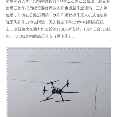
后续需要的水，沿锦泰路西行800米左右停在公路边，赵吉安
使用三轮车把后续需要使用的农药也运至作业现场。三人到
位后，刘涛在公路边调药，刘庆广远程操作无人机从临建房
院里飞到作业地点附近，无人机在下降过程中挂到高压线
上，该线路为东西方向架设的110kV新安站、10kV三台526线
路、78-102之间的高压分支（见下图）。