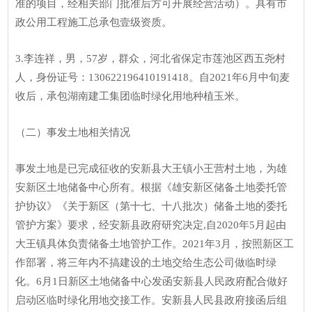
准的项目，经相关部门批准后方可开展经营活动）。具有市
政公用工程施工总承包壹级资质。
3.李连祥，男，57岁，群众，河北省保定市莲池区西五尧村
人，身份证号：130622196410191418。自2021年6月中旬麦
收后，承包湖南建工集团临时绿化用地种植玉米。
（二）事发土地相关情况
事发土地是已完成征收的安新县大王镇小王营村土地，为雄
安新区土地储备中心所有。根据《雄安新区储备土地委托管
护协议》《关于新区（第十七、十八批次）储备土地的委托
管护方案》要求，经安新县政府研究决定,自2020年5月起由
大王镇具体负责储备土地管护工作。2021年3月，按照新区工
作部署，将三年内不搞建设的土地交给生态公司做临时绿
化。6月1日新区土地储备中心发函安新县人民政府配合做好
启动区临时绿化用地交接工作。安新县人民县政府接函后组