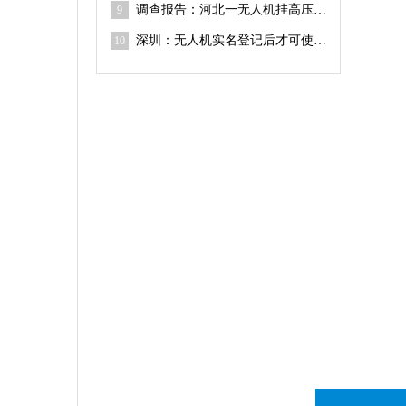
调查报告：河北一无人机挂高压线，违章作业致1人触电死亡
9
深圳：无人机实名登记后才可使用 违反相关规定罚款可达30万元
10