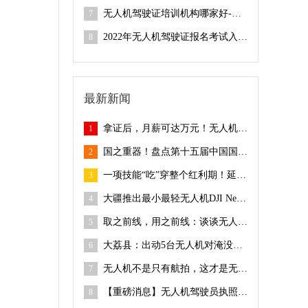
无人机驾驶证培训机构哪家好-全球鹰无人机培训学院
7
2022年无人机驾驶证报名考试入口-全球鹰无人机
8
最新新闻
拿证后，月薪可达万元！无人机执照如何考取？
1
国之重器！盘点第十五届中国国际航空航天博览会的参展无人机
2
一项技能“吃”穿整个红利期！延迟退休也不怕
3
大疆推出最小最轻无人机DJI Neo，飞它需要持证吗？
4
取之前线，用之前线：谈谈无人机在消防救援中的应用
5
大荔县：出动5台无人机对淹没滩区进行退水后实施小麦抗湿抗渍
6
无人机不是只有航拍，这才是无人机的正确“打开方式”
7
【重磅消息】无人机驾驶员执照考试：10月31日正式恢复​UBox个人飞行时间记录查验
8