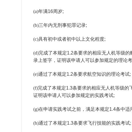
(a)
年满
16
周岁
;
(b)
三年内无刑事犯罪记录
;
(c)
具有初中或者初中以上文化程度
;
(d)
完成了本规定
1.2
条要求的相应无人机等级的
录上签字，证明该申请人可以参加规定的理论
(e)
通过了本规定
1.2
条要求航空知识的理论考试
;
(f)
完成了本规定
1.3
条要求的相应无人机等级的
证明该申请人可以参加规定的实践考试
;
(g)
在申请实践考试之前，满足本规定
1.4
条中适
(h)
通过了本规定
1.3
条要求飞行技能的实践考试
;