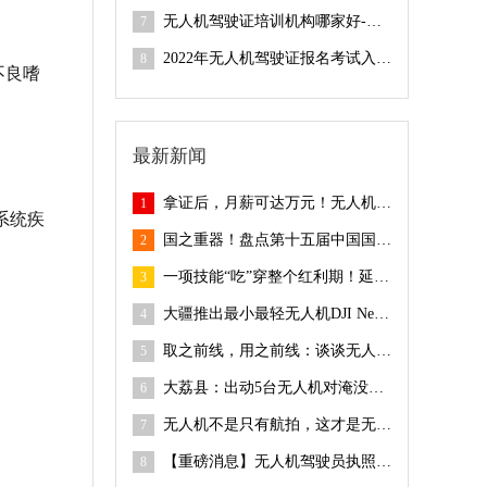
无人机驾驶证培训机构哪家好-全球鹰无人机培训学院
7
2022年无人机驾驶证报名考试入口-全球鹰无人机
8
不良嗜
最新新闻
拿证后，月薪可达万元！无人机执照如何考取？
1
系统疾
国之重器！盘点第十五届中国国际航空航天博览会的参展无人机
2
一项技能“吃”穿整个红利期！延迟退休也不怕
3
大疆推出最小最轻无人机DJI Neo，飞它需要持证吗？
4
取之前线，用之前线：谈谈无人机在消防救援中的应用
5
大荔县：出动5台无人机对淹没滩区进行退水后实施小麦抗湿抗渍
6
无人机不是只有航拍，这才是无人机的正确“打开方式”
7
【重磅消息】无人机驾驶员执照考试：10月31日正式恢复​UBox个人飞行时间记录查验
8