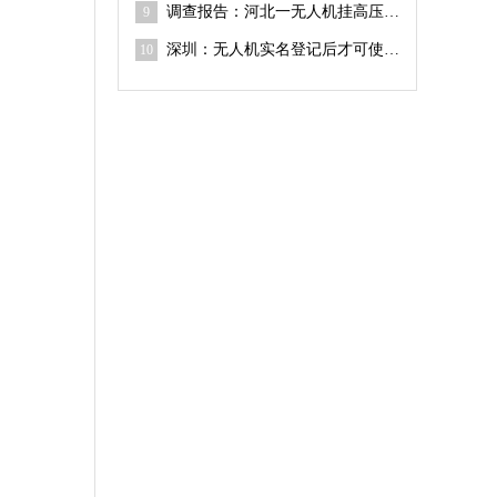
调查报告：河北一无人机挂高压线，违章作业致1人触电死亡
9
深圳：无人机实名登记后才可使用 违反相关规定罚款可达30万元
10